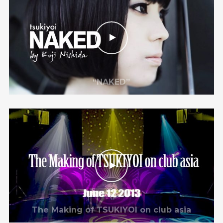
“NAKED”
The Making of TSUKIYOI on club asia