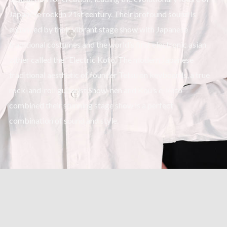
Japanese rock in 21st century. Their profound sound is
enhanced by their vibrant stage show with Japanese
traditional costumes and the world’s first electronic asian
zither called the “Electric Koto’. The modern Japanese
traditional aesthetic of founder Tetsu on keyboards, a true
rock-and-roll guitarist Show-nen and Kou’s e-koto
combined their stunning stage show is a perfect
combination of sound and style.