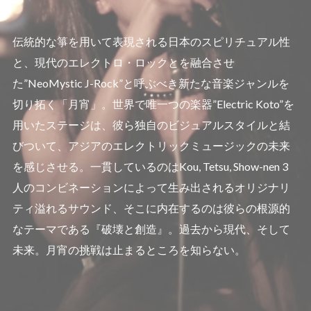
伝統的な箏を用いて表現される日本のスピリチュアル性
と、現代のエレクトロ・ロックとを融合させ
た”NeoMystic J-Rock”と呼ぶべき新たな音楽ジャンルを
切り拓く「月宵」。世界で唯一つの楽器”Electric Koto”を
用いたステージは、彼ら独自のビジュアルスタイルと結
びついて、アジアのエレクトリックミュージックの未来
を感じさせる。一貫しているのはKou, Tetsu, Show-nen 3
人のコンビネーションによって生み出されるオリジナリ
ティ溢れるサウンド、そこに内在するのは彼らの根源的
なテーマである『破壊と創造』。過去から現代、そして
未来。月宵の挑戦は止まるところを知らない。