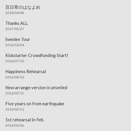
百日草のはなよめ
2018/04/08
Thanks ALL
2017/05/27
Sweden Tour
2016/10/04
Kickstarter Crowdfunding Start!
2016/07/10
Happiness Rehearsal
2016/06/16
New arrange version is unveiled
2016/05/15
Five years on from earthquake
2016/03/11
1st rehearsal in Feb.
2016/02/06