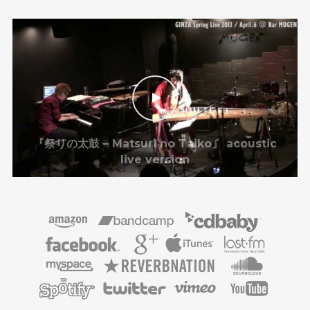
『祭りの太鼓 – Matsuri no Taiko』 acoustic
live version