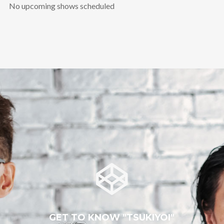
No upcoming shows scheduled
GET TO KNOW "TSUKIYOI"