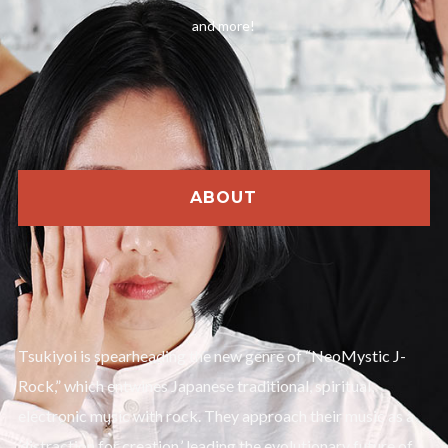
and more!
ABOUT
Tsukiyoi is spearheading the new genre of “NeoMystic J-
Rock,” which entwines Japanese traditional, spiritual,
electronic music with rock. They approach their music as a
’distraction for creation,’ leading the evolutionary future of