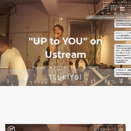
"UP to YOU" on
Ustream
Posted On
2015/07/14
In
NEWS