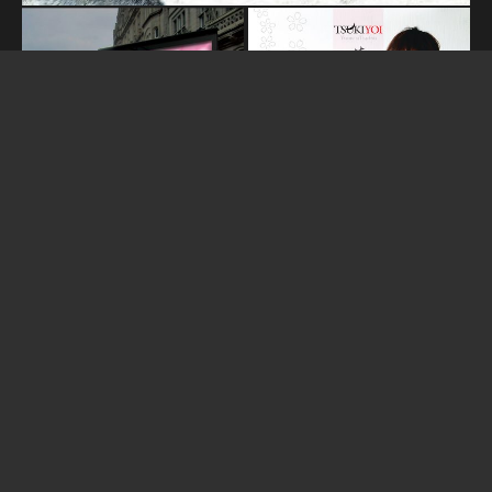
Related Websites
TSUKIYOI Discography
TSUKIYOI GOES TO PARIS
新月 | nouvelle