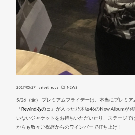
2017/05/27
velvetheadz
NEWS
5/26（金） プレミアムフライデーは、本当にプレミ
『Rewindあの日』
が入った乃木坂46のNew Albu
いないジャケットをお持ちいただいたり、ステージでは
からも数々ご祝辞からのワインバーで打ち上げ！