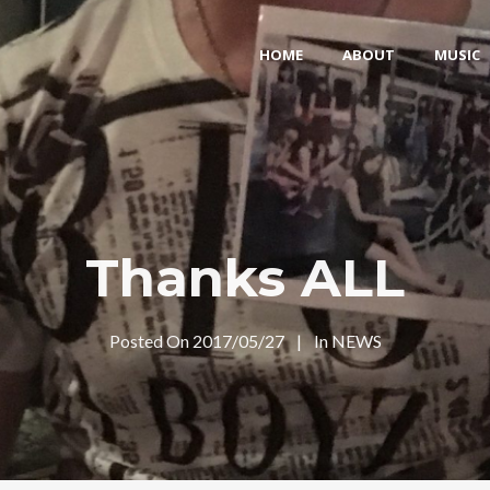
HOME
ABOUT
MUSIC
Thanks ALL
Posted On
2017/05/27
In
NEWS