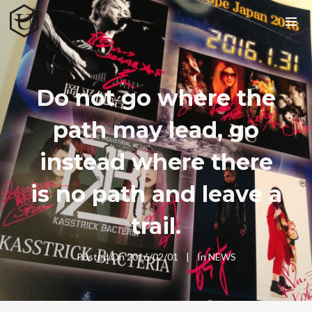
Do not go where the
path may lead, go
instead where there
is no path and leave a
trail.
Posted On
2016/02/01
In
NEWS